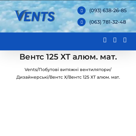
Skip
(093) 638-26-85
to
(063) 781-32-48
content
Вентс 125 ХТ алюм. мат.
Vents
/
Побутові витяжні вентилятори
/
Дизайнерські
/
Вентс Х
/
Вентс 125 ХТ алюм. мат.