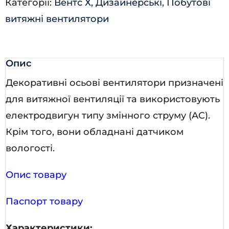
Категорії:
Вентс Х
,
Дизайнерські
,
Побутові
мат.
витяжні вентилятори
кількість
Опис
Декоративні осьові вентилятори призначені
для витяжної вентиляції та використовують
електродвигун типу змінного струму (AC).
Крім того, вони обладнані датчиком
вологості.
Опис товару
Паспорт товару
Характеристики: