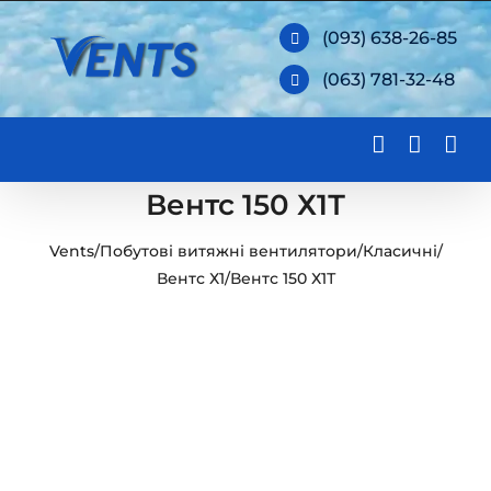
Skip
(093) 638-26-85
to
(063) 781-32-48
content
Вентс 150 Х1Т
Vents
/
Побутові витяжні вентилятори
/
Класичні
/
Вентс Х1
/
Вентс 150 Х1Т