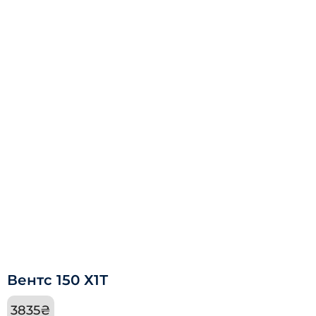
Вентс 150 Х1Т
3835
₴