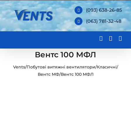
Skip
(093) 638-26-85
to
(063) 781-32-48
content
Вентс 100 МФЛ
Vents
/
Побутові витяжні вентилятори
/
Класичні
/
Вентс МФ
/
Вентс 100 МФЛ