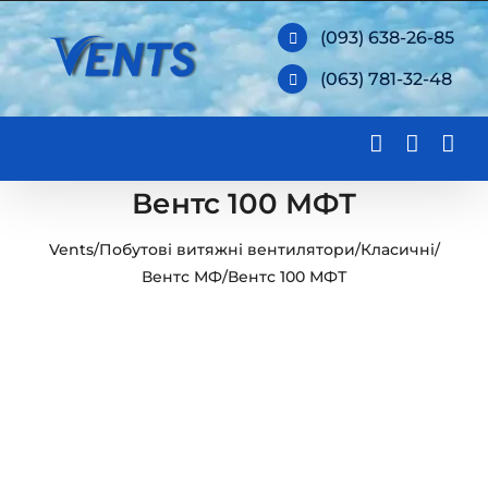
Skip
(093) 638-26-85
to
(063) 781-32-48
content
Вентс 100 МФТ
Vents
/
Побутові витяжні вентилятори
/
Класичні
/
Вентс МФ
/
Вентс 100 МФТ