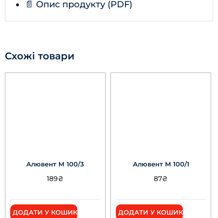
📄 Опис продукту (PDF)
Схожі товари
Алювент М 100/3
Алювент М 100/1
189
₴
87
₴
ДОДАТИ У КОШИК
ДОДАТИ У КОШИК