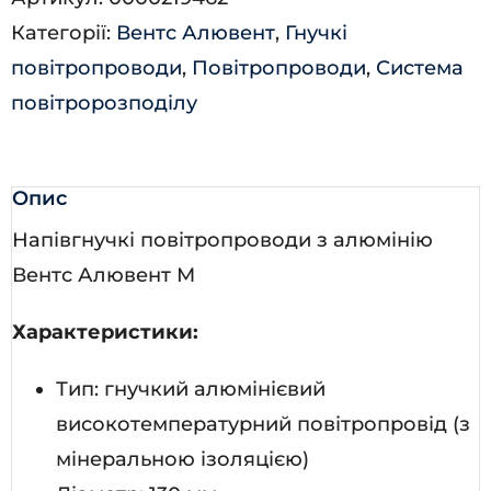
кількість
Категорії:
Вентс Алювент
,
Гнучкі
повітропроводи
,
Повітропроводи
,
Система
повітророзподілу
Опис
Напівгнучкі повітропроводи з алюмінію
Вентс Алювент М
Характеристики:
Тип: гнучкий алюмінієвий
високотемпературний повітропровід (з
мінеральною ізоляцією)