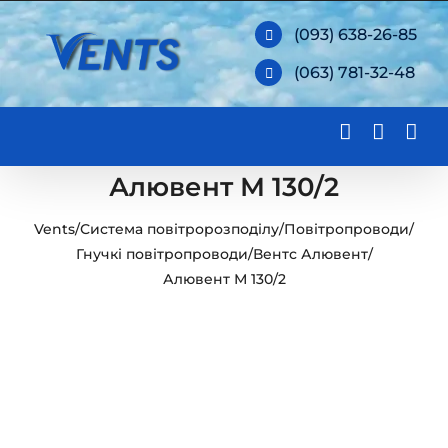
Skip
(093) 638-26-85
to
(063) 781-32-48
content
Алювент М 130/2
Vents
/
Система повітророзподілу
/
Повітропроводи
/
Гнучкі повітропроводи
/
Вентс Алювент
/
Алювент М 130/2