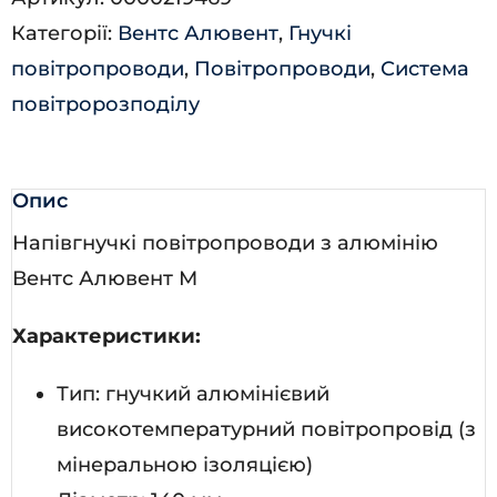
кількість
Категорії:
Вентс Алювент
,
Гнучкі
повітропроводи
,
Повітропроводи
,
Система
повітророзподілу
Опис
Напівгнучкі повітропроводи з алюмінію
Вентс Алювент М
Характеристики:
Тип: гнучкий алюмінієвий
високотемпературний повітропровід (з
мінеральною ізоляцією)