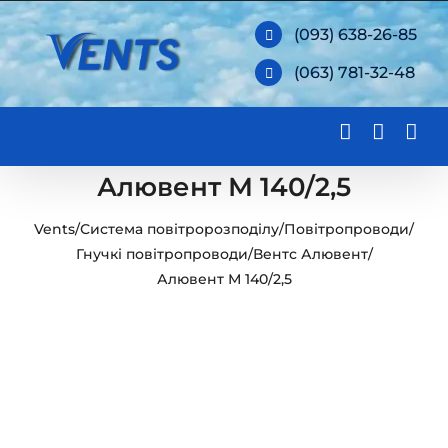
Skip
(093) 638-26-85
to
(063) 781-32-48
content
Алювент М 140/2,5
Vents
/
Система повітророзподілу
/
Повітропроводи
/
Гнучкі повітропроводи
/
Вентс Алювент
/
Алювент М 140/2,5