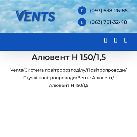
Skip
(093) 638-26-85
to
(063) 781-32-48
content
Алювент Н 150/1,5
Vents
/
Система повітророзподілу
/
Повітропроводи
/
Гнучкі повітропроводи
/
Вентс Алювент
/
Алювент Н 150/1,5