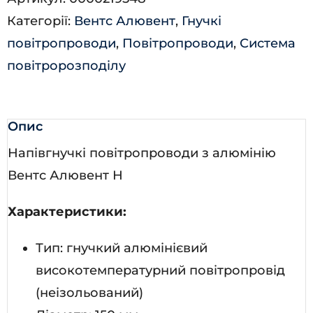
кількість
Категорії:
Вентс Алювент
,
Гнучкі
повітропроводи
,
Повітропроводи
,
Система
повітророзподілу
Опис
Напівгнучкі повітропроводи з алюмінію
Вентс Алювент Н
Характеристики:
Тип: гнучкий алюмінієвий
високотемпературний повітропровід
(неізольований)