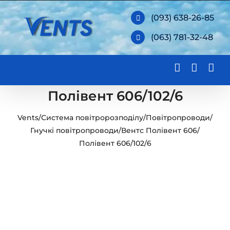
Skip
(093) 638-26-85
to
(063) 781-32-48
content
Полівент 606/102/6
Vents
/
Система повітророзподілу
/
Повітропроводи
/
Гнучкі повітропроводи
/
Вентс Полівент 606
/
Полівент 606/102/6