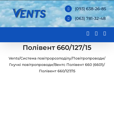
Skip
(093) 638-26-85
to
(063) 781-32-48
content
Полівент 660/127/15
Vents
/
Система повітророзподілу
/
Повітропроводи
/
Гнучкі повітропроводи
/
Вентс Полівент 660 (6601)
/
Полівент 660/127/15