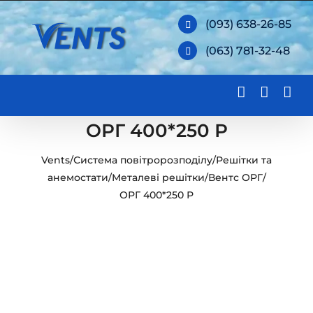
Skip
(093) 638-26-85
to
(063) 781-32-48
content
ОРГ 400*250 Р
Vents
/
Система повітророзподілу
/
Решітки та
анемостати
/
Металеві решітки
/
Вентс ОРГ
/
ОРГ 400*250 Р