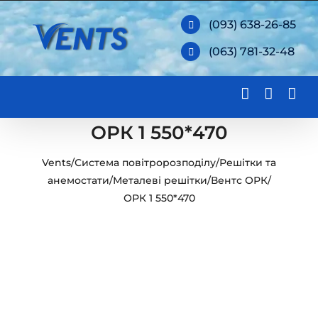
Skip
(093) 638-26-85
to
(063) 781-32-48
content
ОРК 1 550*470
Vents
/
Система повітророзподілу
/
Решітки та
анемостати
/
Металеві решітки
/
Вентс ОРК
/
ОРК 1 550*470