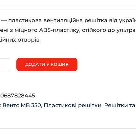
— пластикова вентиляційна решітка від укра
ені з міцного ABS-пластику, стійкого до ультр
ійних отворів.
ДОДАТИ У КОШИК
В
0/2
ькість
:
0687828445
:
Вентс МВ 350
,
Пластикові решітки
,
Решітки та