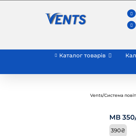
Skip
to
content
Каталог товарів
Кал
Vents
/
Система пові
МВ 350
390
₴