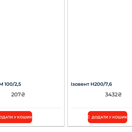
 100/2,5
Ізовент Н200/7,6
207
₴
3432
₴
ОДАТИ У КОШИК
ДОДАТИ У КОШИК