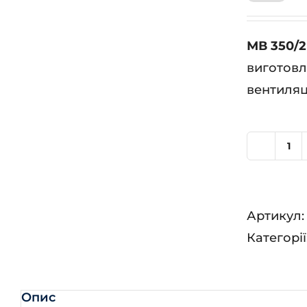
МВ 350/2
виготовл
вентиляц
М
35
кіл
Артикул
Категорії
Опис