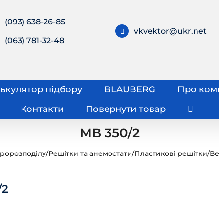
(093) 638-26-85
vkvektor@ukr.net
(063) 781-32-48
ькулятор підбору
BLAUBERG
Про ком
Контакти
Повернути товар
МВ 350/2
тророзподілу
/
Решітки та анемостати
/
Пластикові решітки
/
Ве
/2