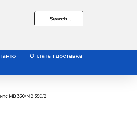
Search
for:
панію
Оплата і доставка
нтс МВ 350
/
МВ 350/2