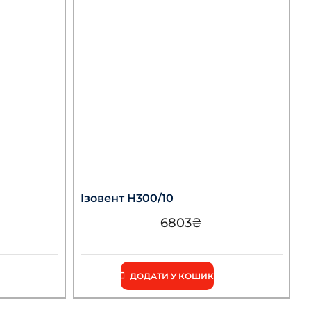
Ізовент Н300/10
6803
₴
ДОДАТИ У КОШИК