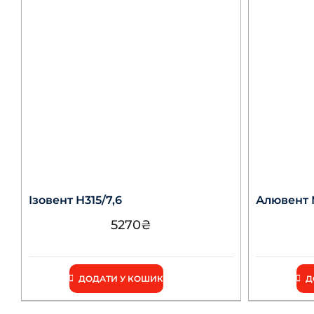
Ізовент Н315/7,6
Алювент М
5270
₴
ДОДАТИ У КОШИК
Д