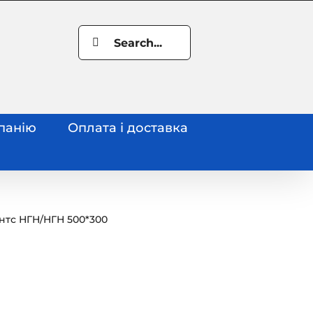
Search
for:
панію
Оплата і доставка
нтс НГН
/
НГН 500*300