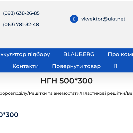
(093) 638-26-85
vkvektor@ukr.net
(063) 781-32-48
ькулятор підбору
BLAUBERG
Про ком
Контакти
Повернути товар
НГН 500*300
тророзподілу
/
Решітки та анемостати
/
Пластикові решітки
/
Ве
0*300