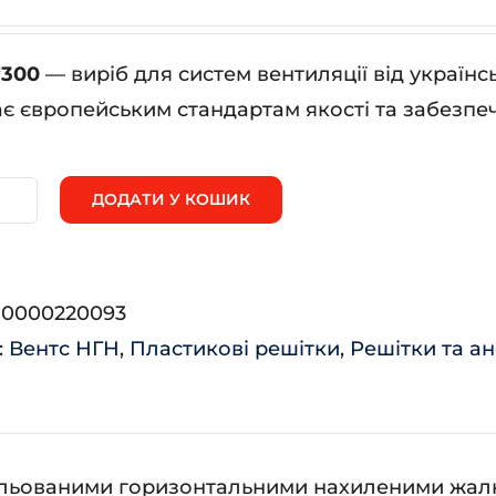
*300
— виріб для систем вентиляції від україн
ає європейським стандартам якості та забезпеч
ДОДАТИ У КОШИК
Н
0*300
ькість
:
0000220093
:
Вентс НГН
,
Пластикові решітки
,
Решітки та а
гульованими горизонтальними нахиленими жал