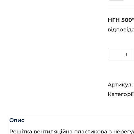
НГН 500
відповід
НГ
50
кіл
Артикул
Категорії
Опис
Решітка вентиляційна пластикова з нере