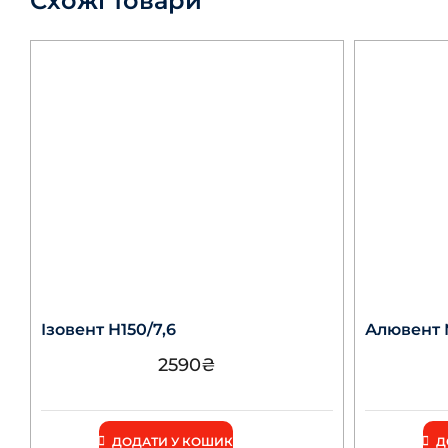
Схожі товари
Ізовент Н150/7,6
Алювент 
2590
₴
ДОДАТИ У КОШИК
Д