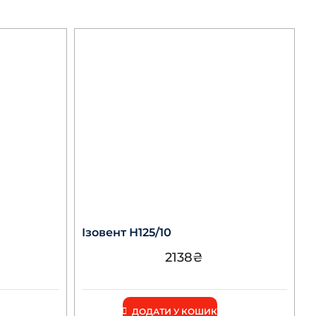
Ізовент Н125/10
2138
₴
ДОДАТИ У КОШИК