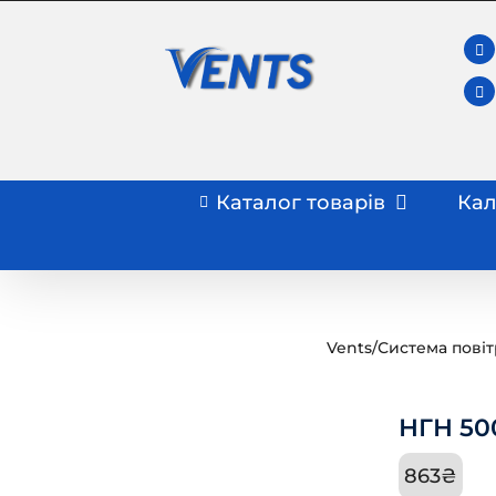
Skip
to
content
Каталог товарів
Кал
Vents
/
Система пові
НГН 50
863
₴