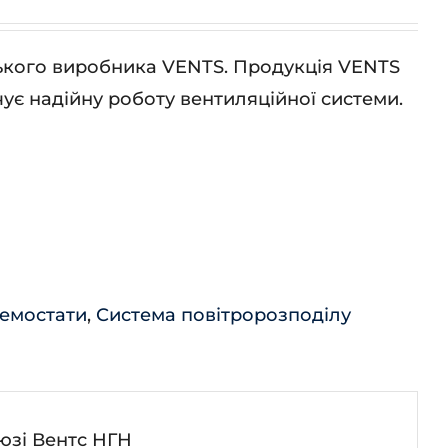
ського виробника VENTS. Продукція VENTS
ує надійну роботу вентиляційної системи.
немостати
,
Система повітророзподілу
юзі Вентс НГН