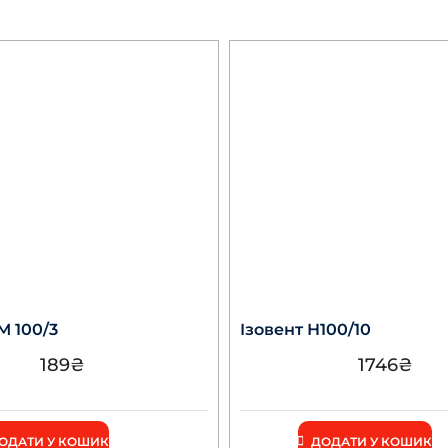
М 100/3
Ізовент Н100/10
189
₴
1746
₴
ОДАТИ У КОШИК
ДОДАТИ У КОШИК