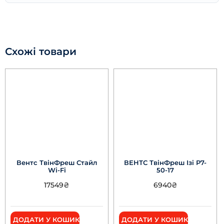
Схожі товари
Вентс ТвінФреш Стайл
ВЕНТС ТвінФреш Ізі Р7-
Wi-Fi
50-17
17549
₴
6940
₴
ДОДАТИ У КОШИК
ДОДАТИ У КОШИК