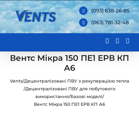
Skip
(093) 638-26-85
to
(063) 781-32-48
content
Вентс Мікра 150 ПЕ1 ЕРВ КП
А6
Vents
/
Децентралізовані ПВУ з рекуперацією тепла
/
Децентралізовані ПВУ для побутового
використання
/
Базові моделі
/
Вентс Мікра 150 ПЕ1 ЕРВ КП А6