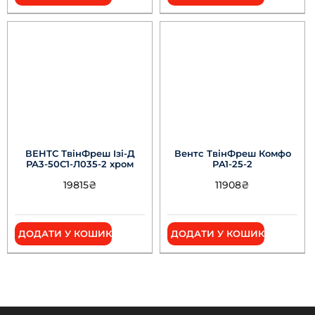
ВЕНТС ТвінФреш Ізі-Д
Вентс ТвінФреш Комфо
РА3-50С1-Л035-2 хром
РA1-25-2
19815
₴
11908
₴
ДОДАТИ У КОШИК
ДОДАТИ У КОШИК