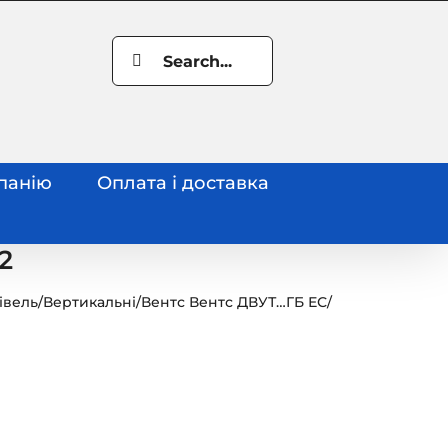
Search
for:
панію
Оплата і доставка
2
івель
/
Вертикальні
/
Вентс Вентс ДВУТ…ГБ ЕС
/