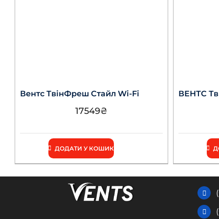
Вентс ТвінФреш Стайл Wi-Fi
ВЕНТС Тві
17549
₴
ДОДАТИ У КОШИК
Д