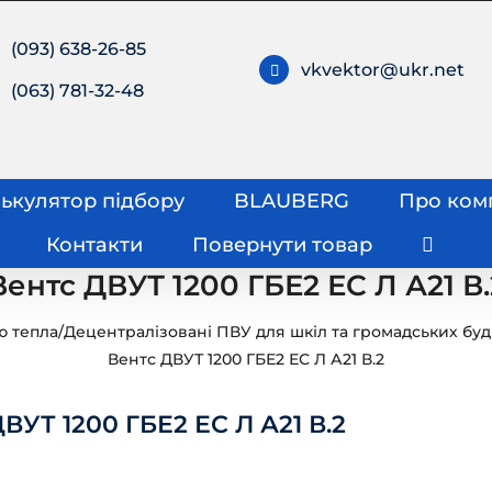
(093) 638-26-85
vkvektor@ukr.net
(063) 781-32-48
ькулятор підбору
BLAUBERG
Про ком
Контакти
Повернути товар
Вентс ДВУТ 1200 ГБЕ2 ЕС Л А21 В.
ю тепла
/
Децентралізовані ПВУ для шкіл та громадських буд
Вентс ДВУТ 1200 ГБЕ2 ЕС Л А21 В.2
ВУТ 1200 ГБЕ2 ЕС Л А21 В.2