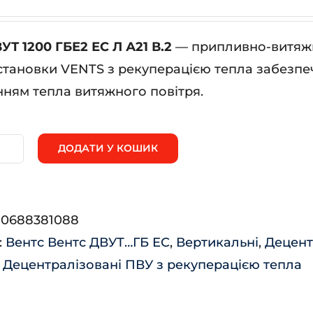
УТ 1200 ГБЕ2 ЕС Л А21 В.2
— припливно-витяжн
становки VENTS з рекуперацією тепла забезпе
ням тепла витяжного повітря.
ДОДАТИ У КОШИК
нтс
УТ
00
:
0688381088
Е2
:
Вентс Вентс ДВУТ…ГБ ЕС
,
Вертикальні
,
Децент
,
Децентралізовані ПВУ з рекуперацією тепла
1