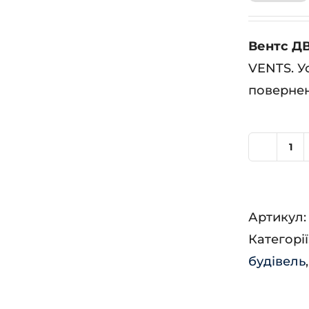
Вентс ДВ
VENTS. У
повернен
Ве
ДВ
12
Артикул
ГБ
Категорії
ЕС
будівель
Л
А2