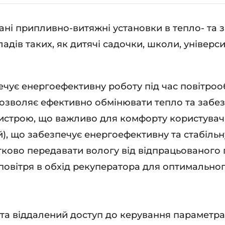
ькість
ані припливно-витяжні установки в тепло- та 
дів таких, як дитячі садочки, школи, універси
печує енергоефективну роботу під час повітроо
озволяє ефективно обмінювати тепло та забезп
ристрою, що важливо для комфорту користувачі
), що забезпечує енергоефективну та стабільн
тково передавати вологу від відпрацьованого
повітря в обхід рекуператора для оптимальног
 та віддалений доступ до керування параметра