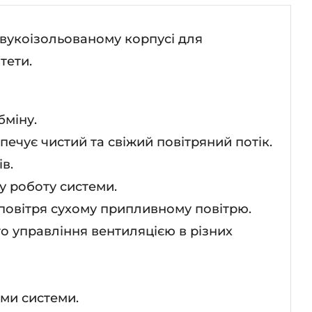
звукоізольованому корпусі для
тети.
бміну.
ечує чистий та свіжий повітряний потік.
в.
у роботу системи.
 повітря сухому припливному повітрю.
о управління вентиляцією в різних
ми системи.