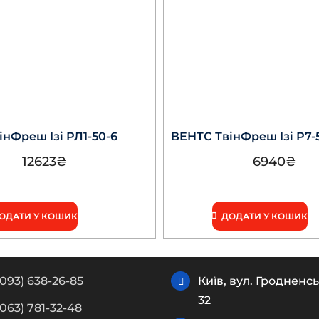
нФреш Ізі РЛ1-50-6
ВЕНТС ТвінФреш Ізі Р7-
12623
₴
6940
₴
ОДАТИ У КОШИК
ДОДАТИ У КОШИК
(093) 638-26-85
Київ, вул. Гродненсь
32
(063) 781-32-48