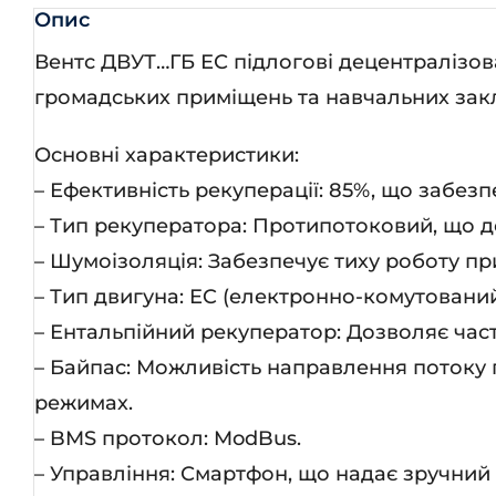
В.2
Опис
кіл
Вентс ДВУТ…ГБ ЕС підлогові децентралізов
громадських приміщень та навчальних закла
Основні характеристики:
– Ефективність рекуперації: 85%, що забез
– Тип рекуператора: Протипотоковий, що д
– Шумоізоляція: Забезпечує тиху роботу п
– Тип двигуна: EC (електронно-комутований
– Ентальпійний рекуператор: Дозволяє час
– Байпас: Можливість направлення потоку 
режимах.
– BMS протокол: ModBus.
– Управління: Смартфон, що надає зручний