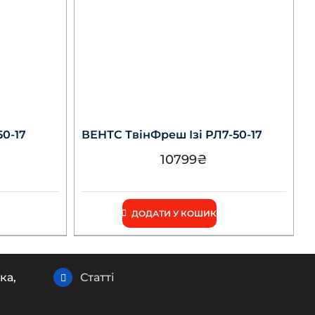
50-17
ВЕНТС ТвінФреш Ізі РЛ7-50-17
10799
₴
ДОДАТИ У КОШИК
ка,
Статті