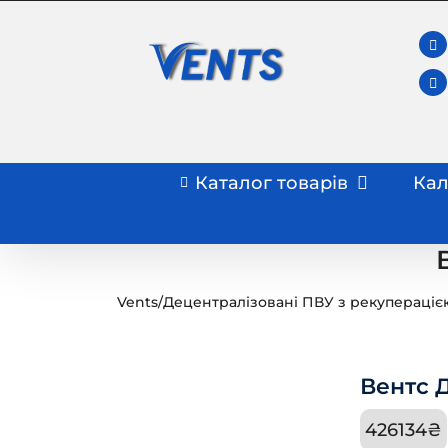
Skip
to
content
Каталог товарів
Кал
Vents
/
Децентралізовані ПВУ з рекупераціє
Вентс Д
426134
₴