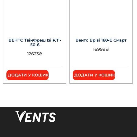
ВЕНТС ТвінФреш Ізі РЛ1-
Вентс Брізі 160-Е Смарт
50-6
16999
₴
12623
₴
ДОДАТИ У КОШИК
ДОДАТИ У КОШИК