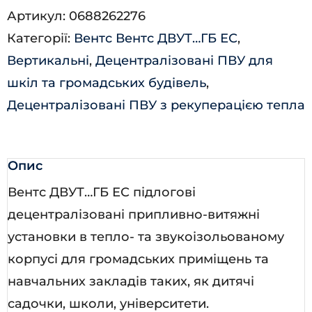
Артикул:
0688262276
ГБЕ
Категорії:
Вентс Вентс ДВУТ…ГБ ЕС
,
ЕС
Вертикальні
,
Децентралізовані ПВУ для
А21
шкіл та громадських будівель
,
кількість
Децентралізовані ПВУ з рекуперацією тепла
Опис
Вентс ДВУТ…ГБ ЕС підлогові
децентралізовані припливно-витяжні
установки в тепло- та звукоізольованому
корпусі для громадських приміщень та
навчальних закладів таких, як дитячі
садочки, школи, університети.