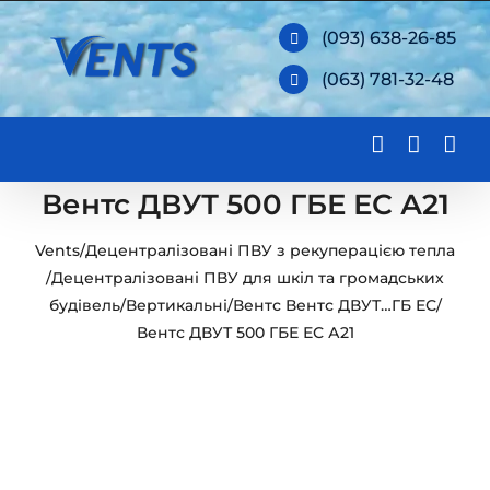
Skip
(093) 638-26-85
to
(063) 781-32-48
content
Вентс ДВУТ 500 ГБЕ ЕС А21
Vents
/
Децентралізовані ПВУ з рекуперацією тепла
/
Децентралізовані ПВУ для шкіл та громадських
будівель
/
Вертикальні
/
Вентс Вентс ДВУТ…ГБ ЕС
/
Вентс ДВУТ 500 ГБЕ ЕС А21