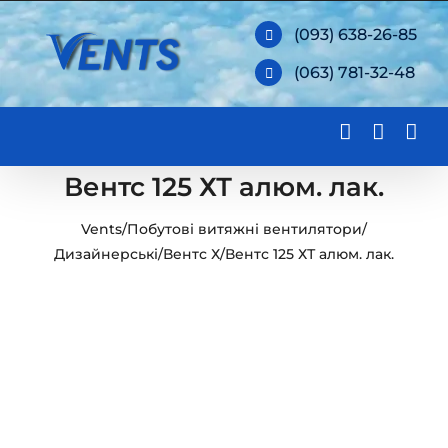
Skip
(093) 638-26-85
to
(063) 781-32-48
content
Вентс 125 ХТ алюм. лак.
Vents
/
Побутові витяжні вентилятори
/
Дизайнерські
/
Вентс Х
/
Вентс 125 ХТ алюм. лак.