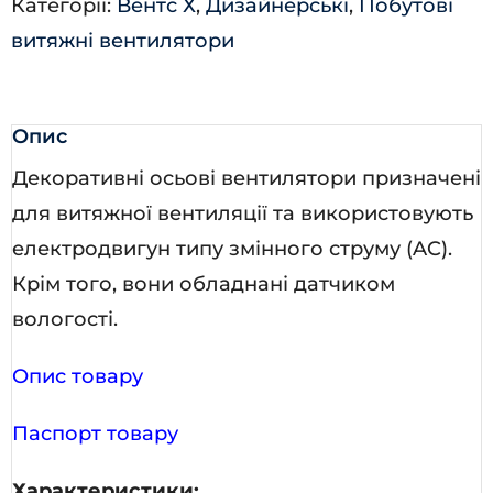
Категорії:
Вентс Х
,
Дизайнерські
,
Побутові
лак.
витяжні вентилятори
кількість
Опис
Декоративні осьові вентилятори призначені
для витяжної вентиляції та використовують
електродвигун типу змінного струму (AC).
Крім того, вони обладнані датчиком
вологості.
Опис товару
Паспорт товару
Характеристики: