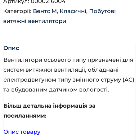
Артикул:
0000216004
К
Категорії:
Вентс М
,
Класичні
,
Побутові
Л
витяжні вентилятори
турбо
алюм.
мат.
Опис
кількість
Вентилятори осьового типу призначені для
систем витяжної вентиляції, обладнані
електродвигуном типу змінного струму (AC)
та вбудованим датчиком вологості.
Більш детальна інформація за
посиланнями:
Опис товару