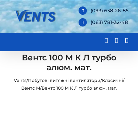
Skip
(093) 638-26-85
to
(063) 781-32-48
content
Вентс 100 М К Л турбо
алюм. мат.
Vents
/
Побутові витяжні вентилятори
/
Класичні
/
Вентс М
/
Вентс 100 М К Л турбо алюм. мат.